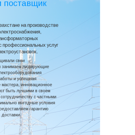
и поставщик
ахстане на производстве
электроснабжения,
трансформаторных
с профессиональных услуг
лектроустановок.
ащивали свои
ня занимаем лидирующие
электрооборудования
работы и успешная
 мастера, инновационное
ют быть лучшими в своем
 сотрудничеству с частными
симально выгодные условия
 предоставляем гарантию
 доставки.