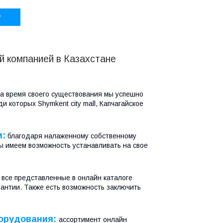
у
 компанией в Казахстане
а время своего существования мы успешно
 которых Shymkent city mall, Капчагайское
и:
благодаря налаженному собственному
ы имеем возможность устанавливать на свое
 все представленные в онлайн каталоге
антии. Также есть возможность заключить
борудования:
ассортимент онлайн