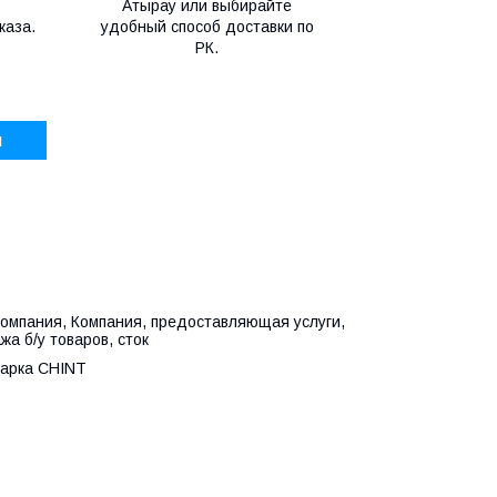
Атырау или выбирайте
каза.
удобный способ доставки по
РК.
и
компания, Компания, предоставляющая услуги,
а б/у товаров, сток
 марка CHINT