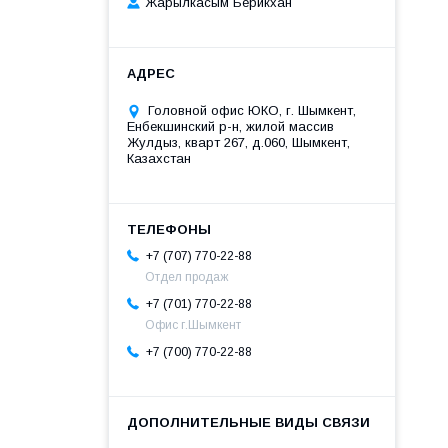
Жарылкасым Берикхан
Головной офис ЮКО, г. Шымкент,
Енбекшинский р-н, жилой массив
Жулдыз, кварт 267, д.060, Шымкент,
Казахстан
+7 (707) 770-22-88
Отдел продаж
+7 (701) 770-22-88
Офис г.Шымкент
+7 (700) 770-22-88