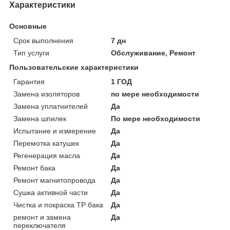
Характеристики
Основные
Срок выполнения
7 дн
Тип услуги
Обслуживание, Ремонт
Пользовательские характеристики
Гарантия
1 ГОД
Замена изоляторов
по мере необходимости
Замена уплатнителей
Да
Замена шпилек
По мере необходимости
Испытание и измерение
Да
Перемотка катушек
Да
Регенерация масла
Да
Ремонт бака
Да
Ремонт магнитопровода
Да
Сушка активной части
Да
Чистка и покраска ТР бака
Да
ремонт и замена
Да
переключателя