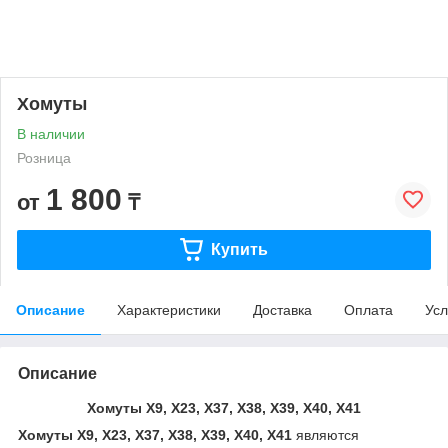
Хомуты
В наличии
Розница
1 800
от
₸
Купить
Описание
Характеристики
Доставка
Оплата
Усл
Описание
Хомуты Х9, Х23, Х37, Х38, Х39, Х40, Х41
Хомуты Х9, Х23, Х37, Х38, Х39, Х40, Х41
являются