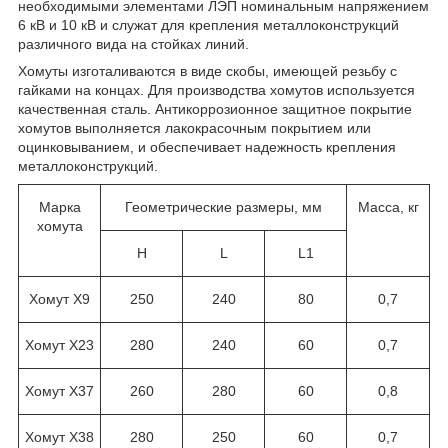
необходимыми элементами ЛЭП номинальным напряжением
6 кВ и 10 кВ и служат для крепления металлоконструкций
различного вида на стойках линий.
Хомуты изготаливаются в виде скобы, имеющей резьбу с
гайками на концах. Для производства хомутов используется
качественная сталь. Антикоррозионное защитное покрытие
хомутов выполняется лакокрасочным покрытием или
оцинковыванием, и обеспечивает надежность крепления
металлоконструкций.
Марка
Геометрические размеры, мм
Масса, кг
хомута
Н
L
L
1
Хомут Х9
250
240
80
0,7
Хомут Х23
280
240
60
0,7
Хомут Х37
260
280
60
0,8
Хомут Х38
280
250
60
0,7